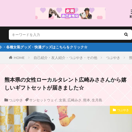
をクリック☆
HOME
自己紹介・友人紹介・つぶやき・その他
つぶやき
熊本県の女性ローカルタレント広崎みささんから嬉
しいギフトセットが届きました☆
つぶやき
サンセットウェイ
,
女装
,
広崎みさ
,
熊本
,
生月島
つぶやき