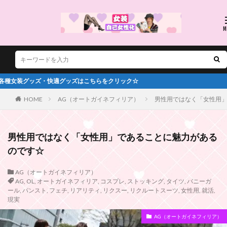
【８月お
HOME
AG（オートガイネフィリア）
男性用ではなく「女性用
男性用ではなく「女性用」であることに魅力がある
のです☆
AG（オートガイネフィリア）
AG
,
OL
,
オートガイネフィリア
,
コスプレ
,
ストッキング
,
タイツ
,
バニーガ
ール
,
パンスト
,
フェチ
,
リアリティ
,
リクスー
,
リクルートスーツ
,
女性用
,
就活
,
現実
AG（オートガイネフィリア）