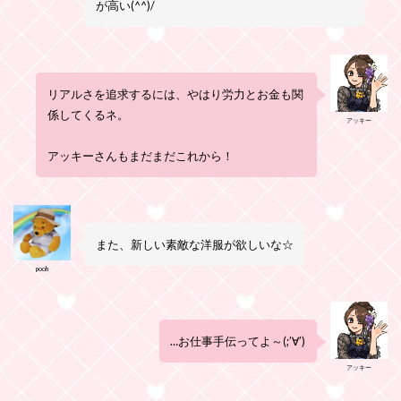
が高い(^^)/
リアルさを追求するには、やはり労力とお金も関
係してくるネ。
アッキー
アッキーさんもまだまだこれから！
また、新しい素敵な洋服が欲しいな☆
pooh
…お仕事手伝ってよ～(;’∀’)
アッキー