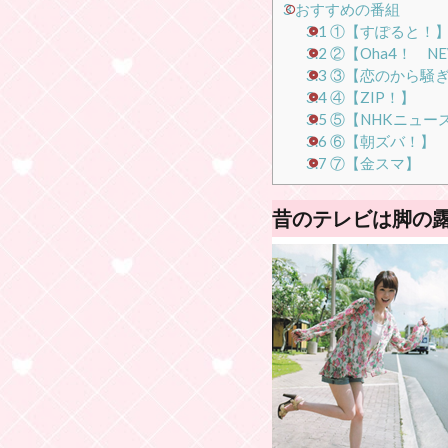
3
おすすめの番組
3.1
①【すぽると！
3.2
②【Oha4！ NE
3.3
③【恋のから騒
3.4
④【ZIP！】
3.5
⑤【NHKニュー
3.6
⑥【朝ズバ！】
3.7
⑦【金スマ】
昔のテレビは
脚の