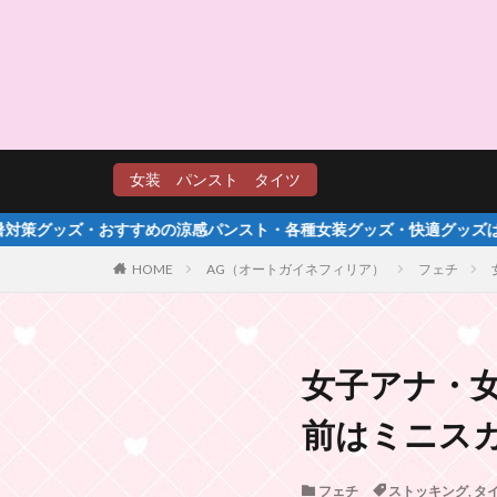
女装 パンスト タイツ
女装グッズ・快適グッズはこちらをクリック☆
HOME
AG（オートガイネフィリア）
フェチ
女子アナ・
前はミニス
フェチ
ストッキング
,
タ