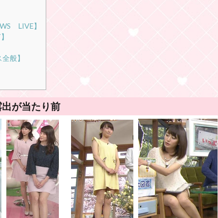
】
WS LIVE】
ぎ】
ス全般】
露出が当たり前