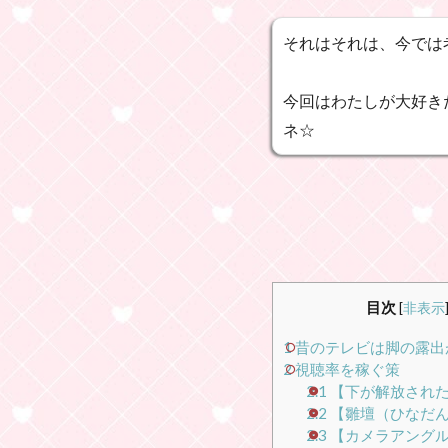
それはそれは、今では
今回はわたしが大好き
ネ☆
目次
[
非表示
1
昔のテレビは脚の露出
2
視聴率を稼ぐ策
2.1
【下が解放され
2.2
【雛壇（ひなだ
2.3
【カメラアング