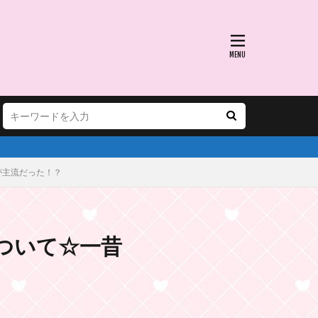
が主流だった！？
ついて☆一昔