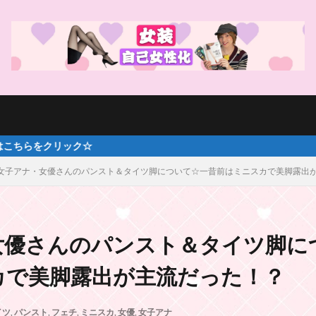
女子アナ・女優さんのパンスト＆タイツ脚について☆一昔前はミニスカで美脚露出
女優さんのパンスト＆タイツ脚に
カで美脚露出が主流だった！？
イツ
,
パンスト
,
フェチ
,
ミニスカ
,
女優
,
女子アナ