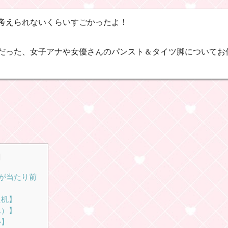
考えられないくらいすごかったよ！
だった、女子アナや女優さんのパンスト＆タイツ脚についてお
]
が当たり前
た机】
ん）】
ル】