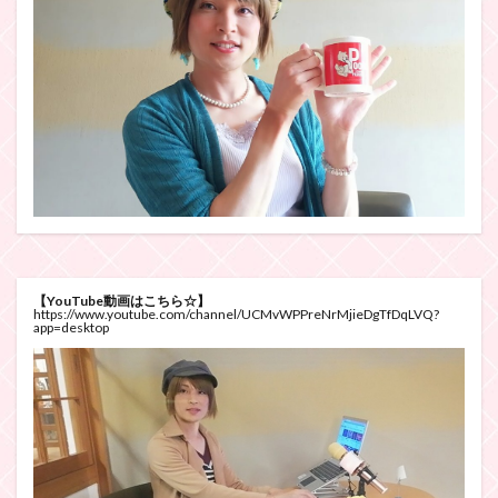
【YouTube動画はこちら☆】
https://www.youtube.com/channel/UCMvWPPreNrMjieDgTfDqLVQ?
app=desktop